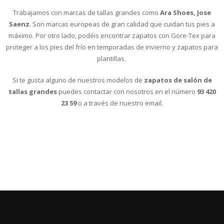
Trabajamos con marcas de tallas grandes como
Ara Shoes, Jose
Saenz
. Son marcas europeas de gran calidad que cuidan tus pies a
máximo. Por otro lado, podéis encontrar zapatos con Gore-Tex para
proteger a los pies del frío en temporadas de invierno y zapatos para
plantillas.
Si te gusta alguno de nuestros modelos de
zapatos de salón de
tallas grandes
puedes contactar con nosotros en el número
93 420
23 59
o a través de nuestro email.