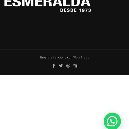
ShopIsle
funciona con
WordPress