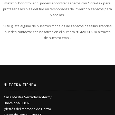
máximo. Por otro lado, podéis encontrar zapatos con Gore-Tex para
proteger a los pies del frío en temporadas de invierno y zapatos para
plantillas.
Si te gusta alguno de nuestros modelos de zapatos de tallas grandes
puedes contactar con nosotros en el número
93 420 23 59
o a través
de nuestro email.
NUESTRA TIENDA
Calle Mestre Serradesanferm,1
Barcelona 08032
(detrás del mercado de Horta)
Metro de Horta – Linea 5