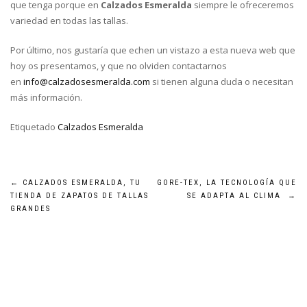
que tenga porque en
Calzados Esmeralda
siempre le ofreceremos
variedad en todas las tallas.
Por último, nos gustaría que echen un vistazo a esta nueva web que
hoy os presentamos, y que no olviden contactarnos
en
info@calzadosesmeralda.com
si tienen alguna duda o necesitan
más información.
Etiquetado
Calzados Esmeralda
Navegación
←
CALZADOS ESMERALDA, TU
GORE-TEX, LA TECNOLOGÍA QUE
TIENDA DE ZAPATOS DE TALLAS
SE ADAPTA AL CLIMA
→
de
GRANDES
entradas