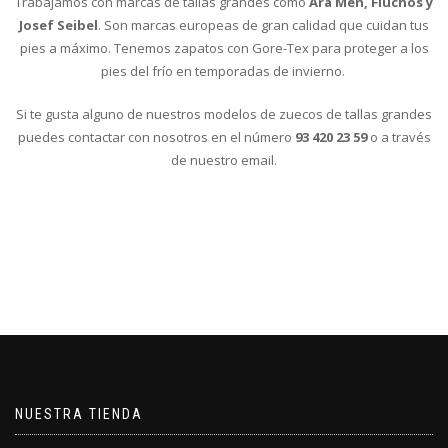
Trabajamos con marcas de tallas grandes como
Ara Men, Fluchos y
Josef Seibel
. Son marcas europeas de gran calidad que cuidan tus
pies a máximo. Tenemos zapatos con Gore-Tex para proteger a los
pies del frío en temporadas de invierno.
Si te gusta alguno de nuestros modelos de zuecos de tallas grandes
puedes contactar con nosotros en el número
93 420 23 59
o a través
de nuestro email.
NUESTRA TIENDA