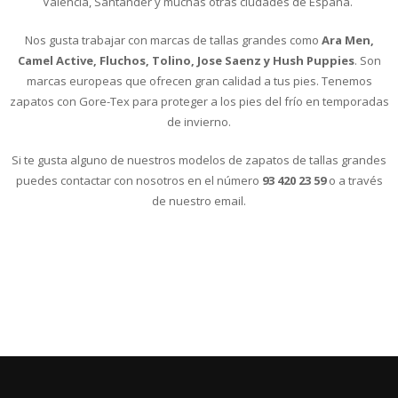
Valencia, Santander y muchas otras ciudades de España.
Nos gusta trabajar con marcas de tallas grandes como
Ara Men,
Camel Active, Fluchos, Tolino, Jose Saenz y Hush Puppies
. Son
marcas europeas que ofrecen gran calidad a tus pies. Tenemos
zapatos con Gore-Tex para proteger a los pies del frío en temporadas
de invierno.
Si te gusta alguno de nuestros modelos de zapatos de tallas grandes
puedes contactar con nosotros en el número
93 420 23 59
o a través
de nuestro email.