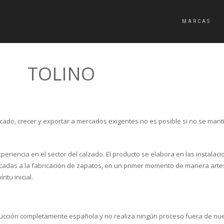
MARCAS
TOLINO
do, crecer y exportar a mercados exigentes no es posible si no se man
periencia en el sector del calzado. El producto se elabora en las instalac
cadas a la fabricación de zapatos, en un primer momento de manera artes
itu inicial.
ucción completamente española y no realiza ningún proceso fuera de nues