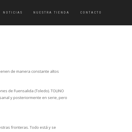
NOTICIAS
NUESTRA TIENDA
CONTACTO
tienen de manera constante altos
iones de Fuensalida (Toledo). TOLINO
anal y posteriormente en serie, pero
tras fronteras. Todo está y se