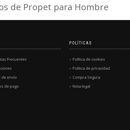
os de Propet para Hombre
POLÍTICAS
tas Frecuentes
Política de cookies
ciones
Política de privacidad
 de envío
Compra Segura
os de pago
Nota legal