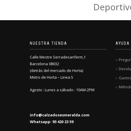
Deportiv
NUESTRA TIENDA
AYUDA
Calle Mestre Serradesanferm,1
Pregun
Barcelona 08032
Devolu
(detrás del mercado de Horta)
Metro de Horta – Linea 5
Gastos
Métod
Agosto : Lunes a sábado : 10AM-2PM
info@calzadosesmeralda.com
Whatsapp: 93 420 23 59