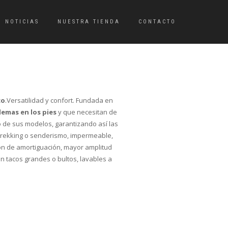
NOTICIAS
NUESTRA TIENDA
CONTACTO
co
.Versatilidad y confort. Fundada en
emas en los pies
y que necesitan de
 de sus modelos, garantizando así las
trekking o senderismo, impermeable,
ón de amortiguación, mayor amplitud
sin tacos grandes o bultos, lavables a