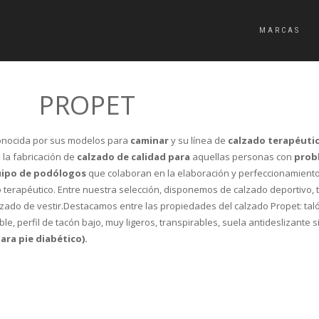
MARCAS
PROPET
nocida por sus modelos para
caminar
y su línea de
calzado terapéuti
 la fabricación de
calzado de calidad
para
aquellas personas con
probl
ipo de podólogos
que colaboran en la elaboración y perfeccionamiento
terapéutico. Entre nuestra selección, disponemos de calzado deportivo, 
lzado de vestir.Destacamos entre las propiedades del calzado Propet: tal
ble, perfil de tacón bajo, muy ligeros, transpirables, suela antideslizante 
ara pie diabético).