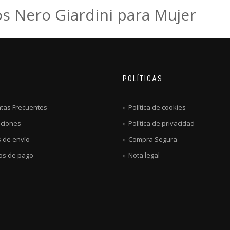
s Nero Giardini para Mujer
POLÍTICAS
tas Frecuentes
Política de cookies
ciones
Política de privacidad
 de envío
Compra Segura
os de pago
Nota legal