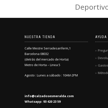
Deportivo
NUESTRA TIENDA
AYUDA
Calle Mestre Serradesanferm,1
Pregun
Barcelona 08032
Devolu
(detrás del mercado de Horta)
Metro de Horta – Linea 5
Gastos
Métod
Agosto : Lunes a sábado : 10AM-2PM
info@calzadosesmeralda.com
Whatsapp: 93 420 23 59