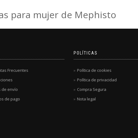
as para mujer de Mephisto
POLÍTICAS
tas Frecuentes
Política de cookies
ciones
Política de privacidad
 de envío
Compra Segura
os de pago
Nota legal