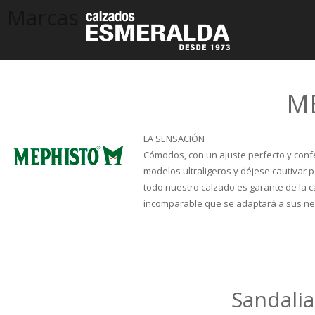
Marcas
M
LA SENSACIÓN
Cómodos, con un ajuste perfecto y conf
modelos ultraligeros y déjese cautivar 
todo nuestro calzado es garante de la 
incomparable que se adaptará a sus n
Sandali