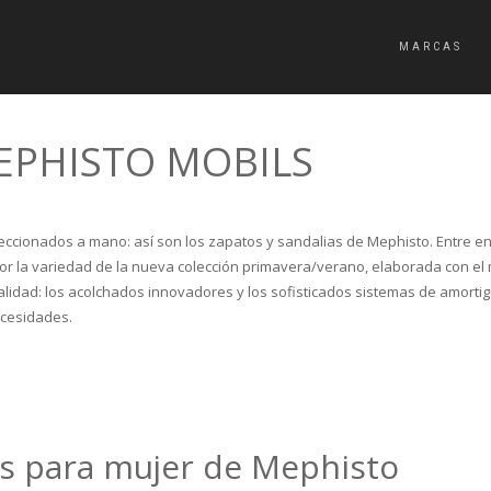
MARCAS
EPHISTO MOBILS
eccionados a mano: así son los zapatos y sandalias de Mephisto. Entre e
por la variedad de la nueva colección primavera/verano, elaborada con el 
calidad: los acolchados innovadores y los sofisticados sistemas de amor
ecesidades.
as para mujer de Mephisto